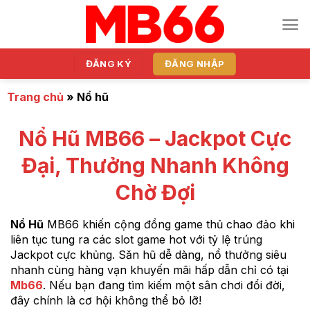
Bỏ
qua
nội
dung
ĐĂNG KÝ
ĐĂNG NHẬP
Trang chủ
»
Nổ hũ
Nổ Hũ MB66 – Jackpot Cực
Đại, Thưởng Nhanh Không
Chờ Đợi
Nổ Hũ
MB66 khiến cộng đồng game thủ chao đảo khi
liên tục tung ra các slot game hot với tỷ lệ trúng
Jackpot cực khủng. Săn hũ dễ dàng, nổ thưởng siêu
nhanh cùng hàng vạn khuyến mãi hấp dẫn chỉ có tại
Mb66
. Nếu bạn đang tìm kiếm một sân chơi đổi đời,
đây chính là cơ hội không thể bỏ lỡ!