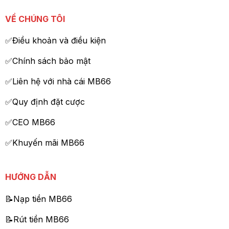
VỀ CHÚNG TÔI
✅Điều khoản và điều kiện
✅Chính sách bảo mật
✅Liên hệ với nhà cái MB66
✅Quy định đặt cược
✅CEO MB66
✅Khuyến mãi MB66
HƯỚNG DẪN
📝Nạp tiền MB66
📝Rút tiền MB66