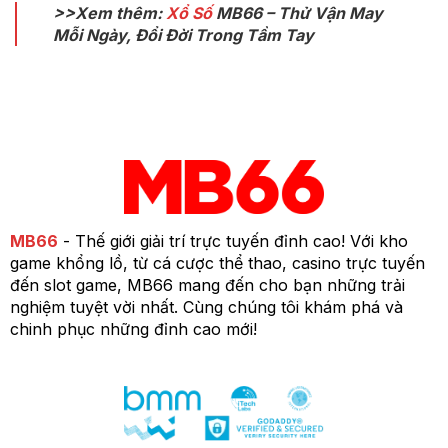
>>Xem thêm:
Xổ Số
MB66 – Thử Vận May
Mỗi Ngày, Đổi Đời Trong Tầm Tay
MB66
- Thế giới giải trí trực tuyến đỉnh cao! Với kho
game khổng lồ, từ cá cược thể thao, casino trực tuyến
đến slot game, MB66 mang đến cho bạn những trải
nghiệm tuyệt vời nhất. Cùng chúng tôi khám phá và
chinh phục những đỉnh cao mới!