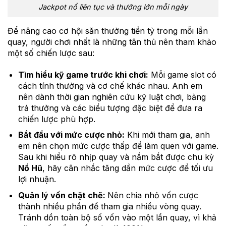
Jackpot nổ liên tục và thưởng lớn mỗi ngày
Để nâng cao cơ hội săn thưởng tiền tỷ trong mỗi lần
quay, người chơi nhất là những tân thủ nên tham khảo
một số chiến lược sau:
Tìm hiểu kỹ game trước khi chơi:
Mỗi game slot có
cách tính thưởng và cơ chế khác nhau. Anh em
nên dành thời gian nghiên cứu kỹ luật chơi, bảng
trả thưởng và các biểu tượng đặc biệt để đưa ra
chiến lược phù hợp.
Bắt đầu với mức cược nhỏ:
Khi mới tham gia, anh
em nên chọn mức cược thấp để làm quen với game.
Sau khi hiểu rõ nhịp quay và nắm bắt được chu kỳ
Nổ Hũ
, hãy cân nhắc tăng dần mức cược để tối ưu
lợi nhuận.
Quản lý vốn chặt chẽ:
Nên chia nhỏ vốn cược
thành nhiều phần để tham gia nhiều vòng quay.
Tránh dồn toàn bộ số vốn vào một lần quay, vì khả