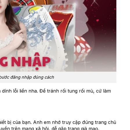
bước đăng nhập đúng cách
nh lỗi liền nha. Để tránh rối tung rối mù, cứ làm
iết bị của bạn. Anh em nhớ truy cập đúng trang chủ
ruyền trên mạng xã hội, dễ gặp trang giả mạo.