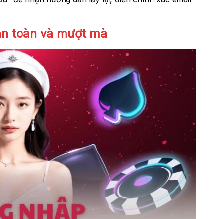
an toàn và mượt mà