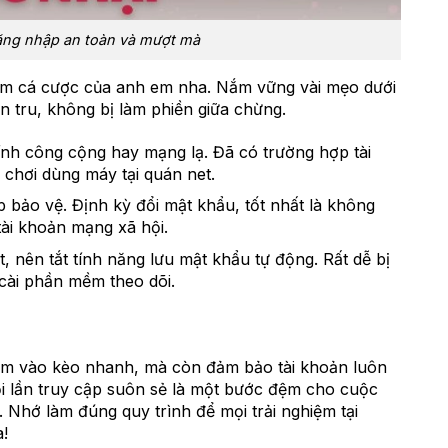
ăng nhập an toàn và mượt mà
iệm cá cược của anh em nha. Nắm vững vài mẹo dưới
 tru, không bị làm phiền giữa chừng.
ính công cộng hay mạng lạ. Đã có trường hợp tài
 chơi dùng máy tại quán net.
p bảo vệ. Định kỳ đổi mật khẩu, tốt nhất là không
tài khoản mạng xã hội.
 nên tắt tính năng lưu mật khẩu tự động. Rất dễ bị
cài phần mềm theo dõi.
em vào kèo nhanh, mà còn đảm bảo tài khoản luôn
ỗi lần truy cập suôn sẻ là một bước đệm cho cuộc
 Nhớ làm đúng quy trình để mọi trải nghiệm tại
!