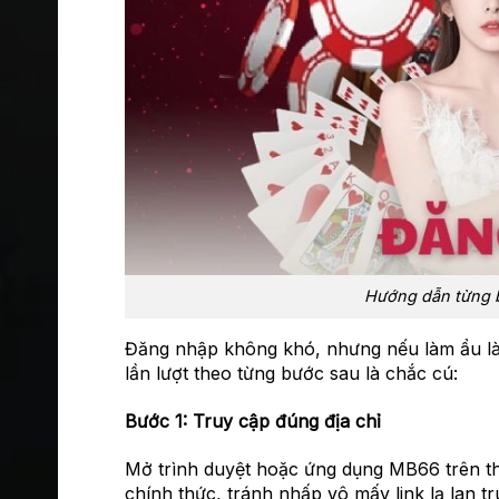
Hướng dẫn từng 
Đăng nhập không khó, nhưng nếu làm ẩu là dí
lần lượt theo từng bước sau là chắc cú:
Bước 1: Truy cập đúng địa chỉ
Mở trình duyệt hoặc ứng dụng MB66 trên th
chính thức, tránh nhấp vô mấy link lạ lan t