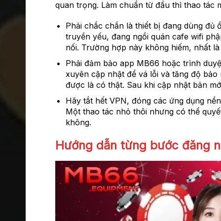
quan trọng. Làm chuẩn từ đầu thì thao tác m
Phải chắc chắn là thiết bị đang dùng đủ ổ
truyền yếu, đang ngồi quán cafe wifi ph
nối. Trường hợp này không hiếm, nhất là
Phải đảm bảo app MB66 hoặc trình duyệt 
xuyên cập nhật để vá lỗi và tăng độ bảo
được là có thật. Sau khi cập nhật bản mớ
Hãy tắt hết VPN, đóng các ứng dụng nền kh
Một thao tác nhỏ thôi nhưng có thể quyế
không.
Hướng dẫn từng bước đăng 